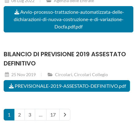
06 Lug 2022
Agenzia delle Entrate
Avvio-processo-trattazione-automatizzata-delle-
dichiarazioni-di-nuova-costruzione-e-di-variazione-
Docfa.pdf.pdf
BILANCIO DI PREVISIONE 2019 ASSESTATO
DEFINITIVO
25 Nov 2019
Circolari
,
Circolari Collegio
PREVISIONALE-2019-ASSESTATO-DEFINITIVO.pdf
1
2
3
…
17